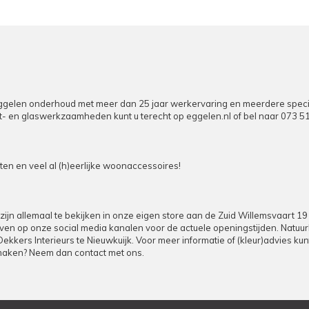
elen onderhoud met meer dan 25 jaar werkervaring en meerdere specialist
puit- en glaswerkzaamheden kunt u terecht op
eggelen.nl
of bel naar
073 5
n en veel al (h)eerlijke woonaccessoires!
zijn allemaal te bekijken in onze eigen store aan de Zuid Willemsvaart 1
d even op onze social media kanalen voor de actuele openingstijden. Natuu
 Dekkers Interieurs te Nieuwkuijk. Voor meer informatie of (kleur)advies k
 maken? Neem dan contact met ons.