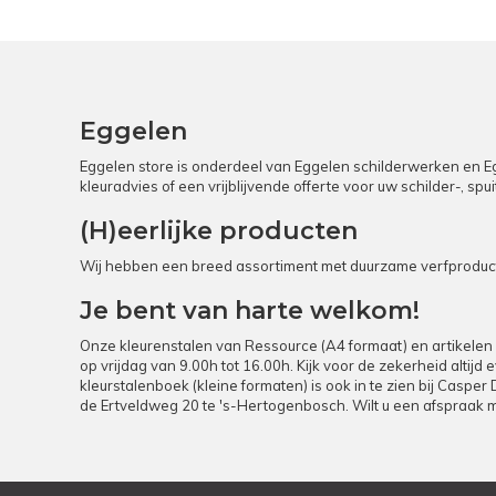
Eggelen
Eggelen store is onderdeel van Eggelen schilderwerken en Egg
kleuradvies of een vrijblijvende offerte voor uw schilder-, s
(H)eerlijke producten
Wij hebben een breed assortiment met duurzame verfproducte
Je bent van harte welkom!
Onze kleurenstalen van Ressource (A4 formaat) en artikelen 
op vrijdag van 9.00h tot 16.00h. Kijk voor de zekerheid altij
kleurstalenboek (kleine formaten) is ook in te zien bij Casper
de Ertveldweg 20 te 's-Hertogenbosch. Wilt u een afspraak