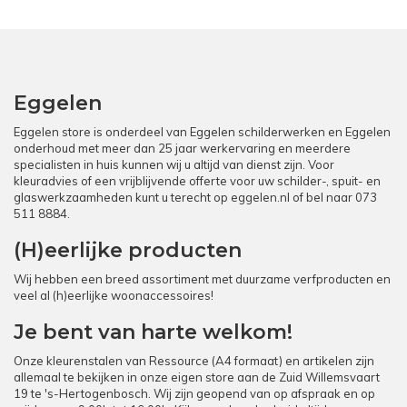
Eggelen
Eggelen store is onderdeel van Eggelen schilderwerken en Eggelen
onderhoud met meer dan 25 jaar werkervaring en meerdere
specialisten in huis kunnen wij u altijd van dienst zijn. Voor
kleuradvies of een vrijblijvende offerte voor uw schilder-, spuit- en
glaswerkzaamheden kunt u terecht op
eggelen.nl
of bel naar
073
511 8884
.
(H)eerlijke producten
Wij hebben een breed assortiment met duurzame verfproducten en
veel al (h)eerlijke woonaccessoires!
Je bent van harte welkom!
Onze kleurenstalen van Ressource (A4 formaat) en artikelen zijn
allemaal te bekijken in onze eigen store aan de Zuid Willemsvaart
19 te 's-Hertogenbosch. Wij zijn geopend van op afspraak en op