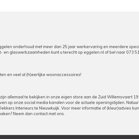
elen onderhoud met meer dan 25 jaar werkervaring en meerdere specialist
puit- en glaswerkzaamheden kunt u terecht op
eggelen.nl
of bel naar
073 5
n en veel al (h)eerlijke woonaccessoires!
zijn allemaal te bekijken in onze eigen store aan de Zuid Willemsvaart 1
d even op onze social media kanalen voor de actuele openingstijden. Natuu
 Dekkers Interieurs te Nieuwkuijk. Voor meer informatie of (kleur)advies k
 maken? Neem dan contact met ons.