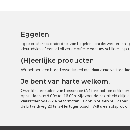
Eggelen
Eggelen store is onderdeel van Eggelen schilderwerken en Egg
kleuradvies of een vrijblijvende offerte voor uw schilder-, s
(H)eerlijke producten
Wij hebben een breed assortiment met duurzame verfproducte
Je bent van harte welkom!
Onze kleurenstalen van Ressource (A4 formaat) en artikelen 
op vrijdag van 9.00h tot 16.00h. Kijk voor de zekerheid altij
kleurstalenboek (kleine formaten) is ook in te zien bij Casper
de Ertveldweg 20 te 's-Hertogenbosch. Wilt u een afspraak