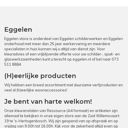
Eggelen
Eggelen store is onderdeel van Eggelen schilderwerken en Eggelen
onderhoud met meer dan 25 jaar werkervaring en meerdere
specialisten in huis kunnen wij u altijd van dienst zijn. Voor
kleuradvies of een vrijblijvende offerte voor uw schilder-, spuit- en
glaswerkzaamheden kunt u terecht op
eggelen.nl
of bel naar
073
511 8884
.
(H)eerlijke producten
Wij hebben een breed assortiment met duurzame verfproducten en
veel al (h)eerlijke woonaccessoires!
Je bent van harte welkom!
Onze kleurenstalen van Ressource (A4 formaat) en artikelen zijn
allemaal te bekijken in onze eigen store aan de Zuid Willemsvaart
19 te 's-Hertogenbosch. Wij zijn geopend van op afspraak en op
vrijdag van 9.00h tot 16.00h. Kijk voor de zekerheid altijd even op