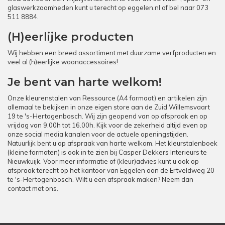
glaswerkzaamheden kunt u terecht op
eggelen.nl
of bel naar
073
511 8884
.
(H)eerlijke producten
Wij hebben een breed assortiment met duurzame verfproducten en
veel al (h)eerlijke woonaccessoires!
Je bent van harte welkom!
Onze kleurenstalen van Ressource (A4 formaat) en artikelen zijn
allemaal te bekijken in onze eigen store aan de Zuid Willemsvaart
19 te 's-Hertogenbosch. Wij zijn geopend van op afspraak en op
vrijdag van 9.00h tot 16.00h. Kijk voor de zekerheid altijd even op
onze social media kanalen voor de actuele openingstijden.
Natuurlijk bent u op afspraak van harte welkom. Het kleurstalenboek
(kleine formaten) is ook in te zien bij Casper Dekkers Interieurs te
Nieuwkuijk. Voor meer informatie of (kleur)advies kunt u ook op
afspraak terecht op het kantoor van Eggelen aan de Ertveldweg 20
te 's-Hertogenbosch. Wilt u een afspraak maken? Neem dan
contact met ons.