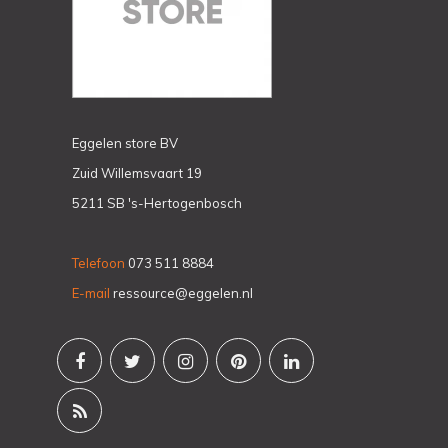
Eggelen store BV
Zuid Willemsvaart 19
5211 SB 's-Hertogenbosch
Telefoon
073 511 8884
E-mail
ressource@eggelen.nl