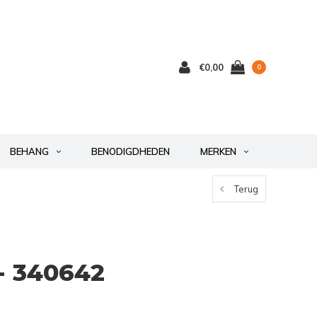
€0,00
0
BEHANG
BENODIGDHEDEN
MERKEN
Terug
- 340642