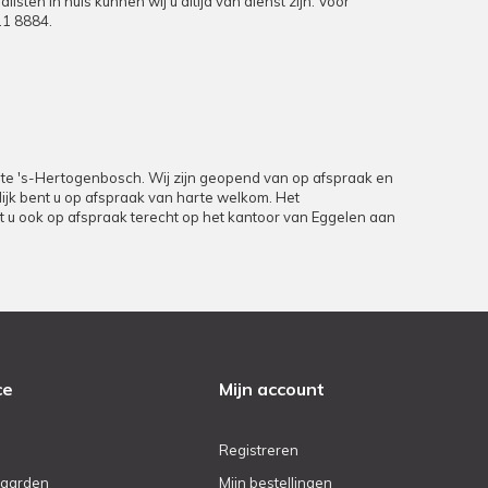
en in huis kunnen wij u altijd van dienst zijn. Voor
11 8884
.
9 te 's-Hertogenbosch. Wij zijn geopend van op afspraak en
rlijk bent u op afspraak van harte welkom. Het
unt u ook op afspraak terecht op het kantoor van Eggelen aan
ce
Mijn account
Registreren
aarden
Mijn bestellingen