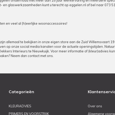
elen onderhoud met meer dan 25 jaar werkervaring en meerdere specialist
puit- en glaswerkzaamheden kunt u terecht op
eggelen.nl
of bel naar
073 5
n en veel al (h)eerlijke woonaccessoires!
zijn allemaal te bekijken in onze eigen store aan de Zuid Willemsvaart 1
d even op onze social media kanalen voor de actuele openingstijden. Natuu
 Dekkers Interieurs te Nieuwkuijk. Voor meer informatie of (kleur)advies k
 maken? Neem dan contact met ons.
Categorieën
Klantenservi
KLEURADVIES
Over ons
PRIMERS EN VOORSTRIJK
Algemene voorw