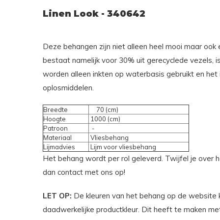
Linen Look - 340642
Deze behangen zijn niet alleen heel mooi maar ook e
bestaat namelijk voor 30% uit gerecyclede vezels, i
worden alleen inkten op waterbasis gebruikt en het
oplosmiddelen.
Breedte
70 (cm)
Hoogte
1000 (cm)
Patroon
-
Materiaal
Vliesbehang
Lijmadvies
Lijm voor vliesbehang
Het behang wordt per rol geleverd. Twijfel je over
dan contact met ons op!
LET OP:
De kleuren van het behang op de website 
daadwerkelijke productkleur. Dit heeft te maken met