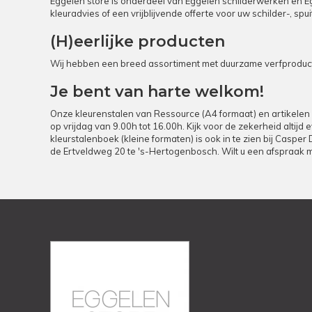
Eggelen store is onderdeel van Eggelen schilderwerken en Egg
kleuradvies of een vrijblijvende offerte voor uw schilder-, s
(H)eerlijke producten
Wij hebben een breed assortiment met duurzame verfproducte
Je bent van harte welkom!
Onze kleurenstalen van Ressource (A4 formaat) en artikelen 
op vrijdag van 9.00h tot 16.00h. Kijk voor de zekerheid altij
kleurstalenboek (kleine formaten) is ook in te zien bij Casper
de Ertveldweg 20 te 's-Hertogenbosch. Wilt u een afspraak