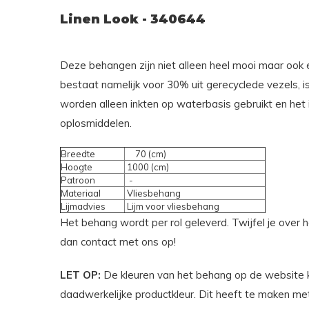
Linen Look - 340644
Deze behangen zijn niet alleen heel mooi maar ook e
bestaat namelijk voor 30% uit gerecyclede vezels, i
worden alleen inkten op waterbasis gebruikt en het
oplosmiddelen.
Breedte
70 (cm)
Hoogte
1000 (cm)
Patroon
-
Materiaal
Vliesbehang
Lijmadvies
Lijm voor vliesbehang
Het behang wordt per rol geleverd. Twijfel je over
dan contact met ons op!
LET OP:
De kleuren van het behang op de website 
daadwerkelijke productkleur. Dit heeft te maken met