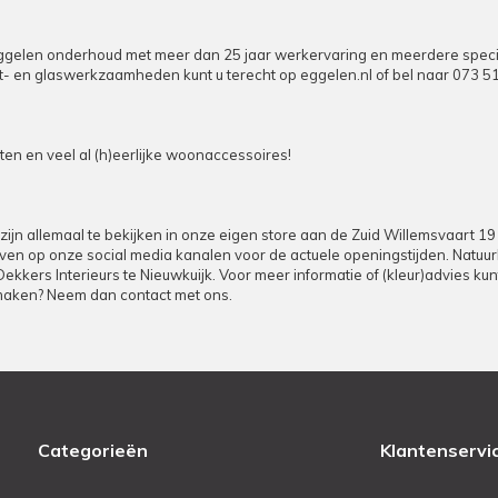
elen onderhoud met meer dan 25 jaar werkervaring en meerdere specialist
puit- en glaswerkzaamheden kunt u terecht op
eggelen.nl
of bel naar
073 5
n en veel al (h)eerlijke woonaccessoires!
zijn allemaal te bekijken in onze eigen store aan de Zuid Willemsvaart 1
d even op onze social media kanalen voor de actuele openingstijden. Natuu
 Dekkers Interieurs te Nieuwkuijk. Voor meer informatie of (kleur)advies k
 maken? Neem dan contact met ons.
Categorieën
Klantenservi