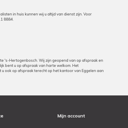
en in huis kunnen wij u altijd van dienst zijn. Voor
11 8884
.
9 te 's-Hertogenbosch. Wij zijn geopend van op afspraak en
rlijk bent u op afspraak van harte welkom. Het
unt u ook op afspraak terecht op het kantoor van Eggelen aan
ce
Mijn account