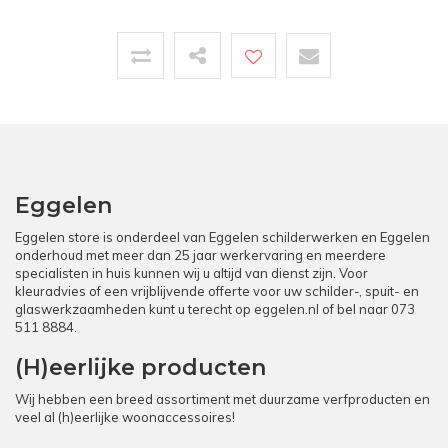
Eggelen
Eggelen store is onderdeel van Eggelen schilderwerken en Eggelen
onderhoud met meer dan 25 jaar werkervaring en meerdere
specialisten in huis kunnen wij u altijd van dienst zijn. Voor
kleuradvies of een vrijblijvende offerte voor uw schilder-, spuit- en
glaswerkzaamheden kunt u terecht op
eggelen.nl
of bel naar
073
511 8884
.
(H)eerlijke producten
Wij hebben een breed assortiment met duurzame verfproducten en
veel al (h)eerlijke woonaccessoires!