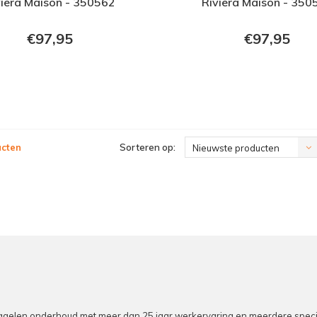
viera Maison - 350562
Riviera Maison - 350
€97,95
€97,95
ucten
Sorteren op:
Nieuwste producten
elen onderhoud met meer dan 25 jaar werkervaring en meerdere specialist