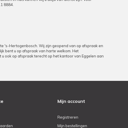
11 8884
.
9 te 's-Hertogenbosch. Wij zijn geopend van op afspraak en
rlijk bent u op afspraak van harte welkom. Het
unt u ook op afspraak terecht op het kantoor van Eggelen aan
ce
Mijn account
Registreren
aarden
Mijn bestellingen