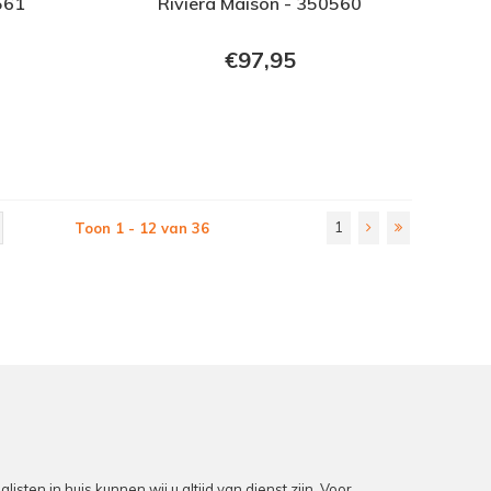
561
Riviera Maison - 350560
€97,95
1
Toon 1 - 12 van 36
en in huis kunnen wij u altijd van dienst zijn. Voor