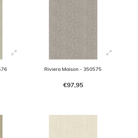
576
Riviera Maison - 350575
€97,95