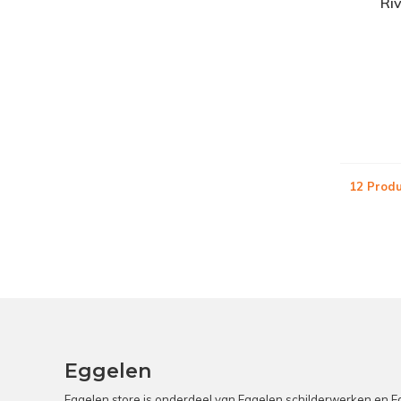
Ri
12 Prod
Eggelen
Eggelen store is onderdeel van Eggelen schilderwerken en Egg