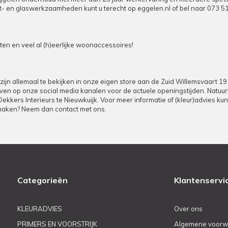
puit- en glaswerkzaamheden kunt u terecht op
eggelen.nl
of bel naar
073 5
n en veel al (h)eerlijke woonaccessoires!
zijn allemaal te bekijken in onze eigen store aan de Zuid Willemsvaart 1
d even op onze social media kanalen voor de actuele openingstijden. Natuu
 Dekkers Interieurs te Nieuwkuijk. Voor meer informatie of (kleur)advies k
 maken? Neem dan contact met ons.
Categorieën
Klantenservi
KLEURADVIES
Over ons
PRIMERS EN VOORSTRIJK
Algemene voorw