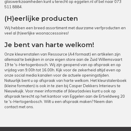
glaswerkzaamheden kunt u terecht op
eggelen.nl
of bel naar
073
511 8884
.
(H)eerlijke producten
Wij hebben een breed assortiment met duurzame verfproducten en
veel al (h)eerlijke woonaccessoires!
Je bent van harte welkom!
Onze kleurenstalen van Ressource (A4 formaat) en artikelen zijn
allemaal te bekijken in onze eigen store aan de Zuid Willemsvaart
19 te 's-Hertogenbosch. Wij zijn geopend van op afspraak en op
vrijdag van 9.00h tot 16.00h. Kijk voor de zekerheid altijd even op
onze social media kanalen voor de actuele openingstijden.
Natuurlijk bent u op afspraak van harte welkom. Het kleurstalenboek
(kleine formaten) is ook in te zien bij Casper Dekkers Interieurs te
Nieuwkuijk. Voor meer informatie of (kleur)advies kunt u ook op
afspraak terecht op het kantoor van Eggelen aan de Ertveldweg 20
te 's-Hertogenbosch. Wilt u een afspraak maken? Neem dan
contact met ons.