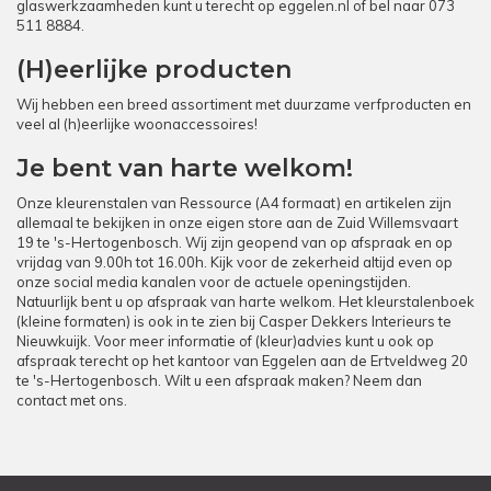
glaswerkzaamheden kunt u terecht op
eggelen.nl
of bel naar
073
511 8884
.
(H)eerlijke producten
Wij hebben een breed assortiment met duurzame verfproducten en
veel al (h)eerlijke woonaccessoires!
Je bent van harte welkom!
Onze kleurenstalen van Ressource (A4 formaat) en artikelen zijn
allemaal te bekijken in onze eigen store aan de Zuid Willemsvaart
19 te 's-Hertogenbosch. Wij zijn geopend van op afspraak en op
vrijdag van 9.00h tot 16.00h. Kijk voor de zekerheid altijd even op
onze social media kanalen voor de actuele openingstijden.
Natuurlijk bent u op afspraak van harte welkom. Het kleurstalenboek
(kleine formaten) is ook in te zien bij Casper Dekkers Interieurs te
Nieuwkuijk. Voor meer informatie of (kleur)advies kunt u ook op
afspraak terecht op het kantoor van Eggelen aan de Ertveldweg 20
te 's-Hertogenbosch. Wilt u een afspraak maken? Neem dan
contact met ons.